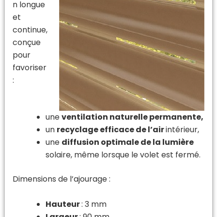
n longue
et
continue,
conçue
pour
favoriser
:
une
ventilation naturelle permanente,
un
recyclage efficace de l’air
intérieur,
une
diffusion optimale de la lumière
solaire, même lorsque le volet est fermé.
Dimensions de l’ajourage :
Hauteur
: 3 mm
Largeur
: 90 mm