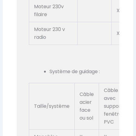
Moteur 230v
X
filaire
Moteur 230 v
X
radio
Système de guidage :
Câble
Câble
avec
acier
C
Taille/système
support
face
o
fenêtre
ou sol
PVC