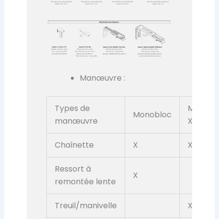
Manœuvre :
Types de
Monobl
Monobloc
manœuvre
XL
Chaînette
X
X
Ressort à
X
remontée lente
Treuil/manivelle
X