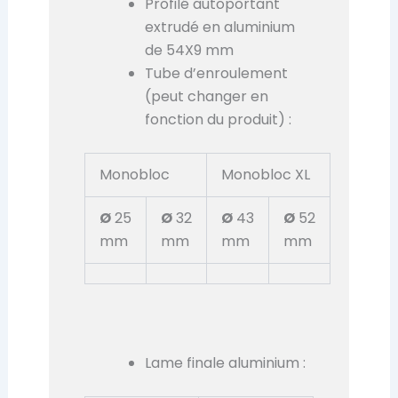
Profilé autoportant
extrudé en aluminium
de 54X9 mm
Tube d’enroulement
(peut changer en
fonction du produit) :
Monobloc
Monobloc XL
Ø
25
Ø
32
Ø
43
Ø
52
mm
mm
mm
mm
Lame finale aluminium :