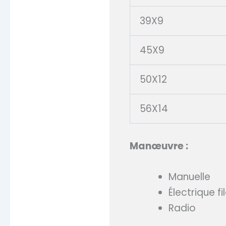
39X9
45X9
50X12
56X14
Manœuvre :
Manuelle
Électrique fi
Radio