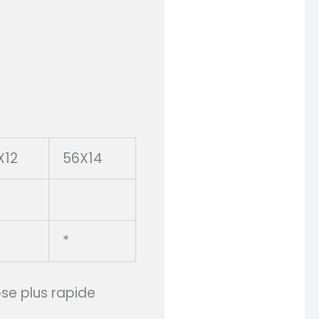
X12
56X14
*
ose plus rapide