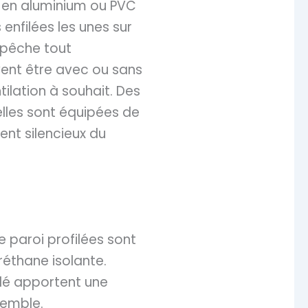
s en aluminium ou PVC
enfilées les unes sur
mpêche tout
vent être avec ou sans
tilation à souhait. Des
elles sont équipées de
ent silencieux du
 paroi profilées sont
thane isolante.
dé apportent une
semble.