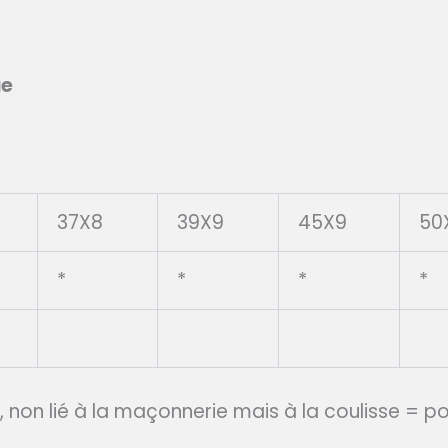
ue
37X8
39X9
45X9
50
*
*
*
*
non lié à la maçonnerie mais à la coulisse = p