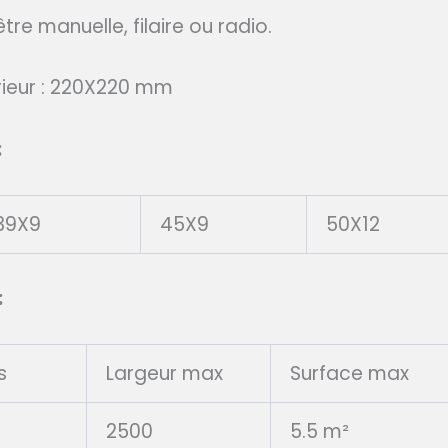
e manuelle, filaire ou radio.
ieur : 220X220 mm
:
39X9
45X9
50X12
:
s
Largeur max
Surface max
2500
5.5 m²