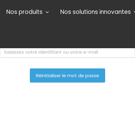
Nos produits
Nos solutions innovantes
Pour réinitialiser votre mot de passe, veuillez saisir
votre adresse de messagerie ou votre identifiant
ci-dessous.